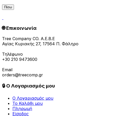
🌐 Επικοινωνία
Tree Company CO. A.E.B.E
Αγίας Κυριακής 27, 17564 Π. Φάληρο
Τηλέφωνο
+30 210 9473600
Email
orders@treecomp.gr
🔒 Ο Λογαριασμός μου
Ο Λογαριασμός μου
Το Καλάθι μου
Πληρωμή
Είσοδος