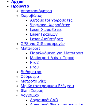
Αρχική
Προϊόντα
Αποστασιόμετρα
Χωροβάτες
Αυτόματοι χωροβάτες
Ψηφιακοί Χωροβάτες
Laser Χωροβάτες
Laser Γραμμών
Laser Αισθητήρες
GPS για GIS εφαρμογές
Matterport
Παρελκόμενα για Matterport
Matterport Axis + Tripod
Pro2
Pro3
Βυθόμετρα
Οδόμετρα
Μετροταινίες
Μη Καταστροφικού Ελέγχου
Slam Χειρός
Λογισμικά
Λογισμικά CAD
Λογισμικά Φωτογραμμετρίας