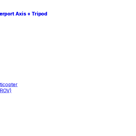
erport Axis + Tripod
icopter
(ROV)