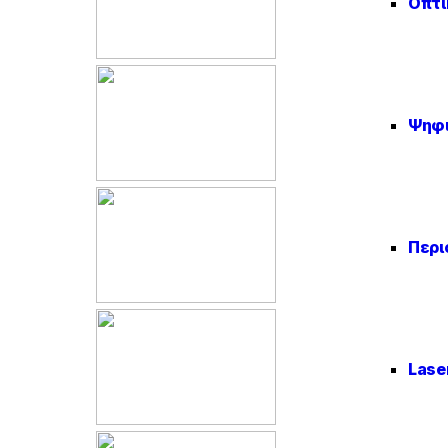
Οπτι
Ψηφι
Περι
Lase