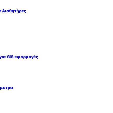
r Αισθητήρες
για GIS εφαρμογές
όμετρα