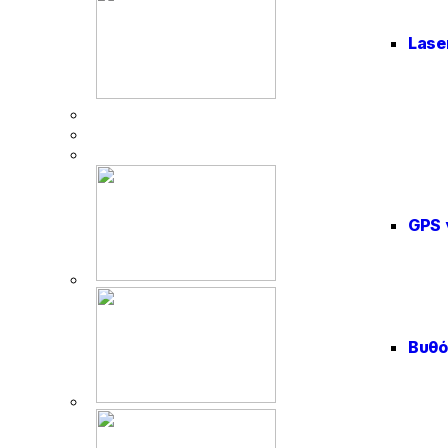
Lase
GPS 
Βυθ