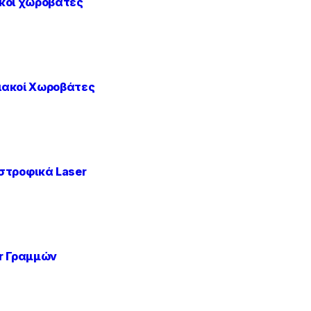
κοί χωροβάτες
ακοί Χωροβάτες
στροφικά Laser
r Γραμμών