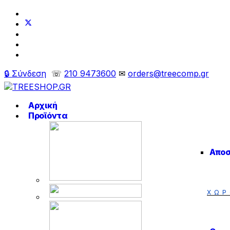
🔒 Σύνδεση
☏
210 9473600
✉
orders@treecomp.gr
Αρχική
Προϊόντα
Απο
ΧΩΡ