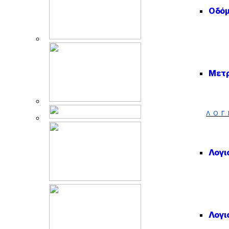
Οδό
Μετρ
ΛΟΓ
Λογι
Λογι