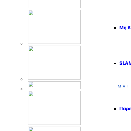
Μη Κ
SLAM
MAT
Παρε