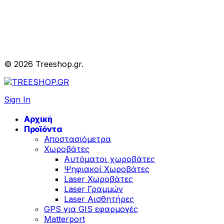
© 2026 Treeshop.gr.
Sign In
Αρχική
Προϊόντα
Αποστασιόμετρα
Χωροβάτες
Αυτόματοι χωροβάτες
Ψηφιακοί Χωροβάτες
Laser Χωροβάτες
Laser Γραμμών
Laser Αισθητήρες
GPS για GIS εφαρμογές
Matterport