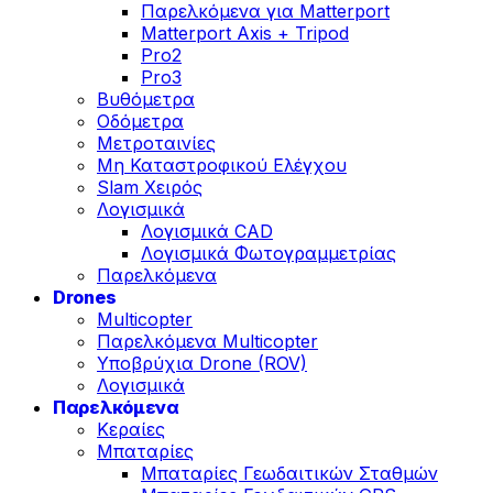
Παρελκόμενα για Matterport
Matterport Axis + Tripod
Pro2
Pro3
Βυθόμετρα
Οδόμετρα
Μετροταινίες
Μη Καταστροφικού Ελέγχου
Slam Χειρός
Λογισμικά
Λογισμικά CAD
Λογισμικά Φωτογραμμετρίας
Παρελκόμενα
Drones
Multicopter
Παρελκόμενα Multicopter
Υποβρύχια Drone (ROV)
Λογισμικά
Παρελκόμενα
Κεραίες
Μπαταρίες
Μπαταρίες Γεωδαιτικών Σταθμών