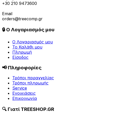
+30 210 9473600
Email
orders@treecomp.gr
🔒 Ο Λογαριασμός μου
Ο Λογαριασμός μου
Το Καλάθι μου
Πληρωμή
Είσοδος
📢 Πληροφορίες
Τρόποι παραγγελίας
Τρόποι πληρωμής
Service
Ενοικιάσεις
Επικοινωνία
🔍 Γιατί TREESHOP.GR