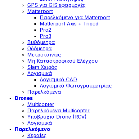
GPS για GIS εφαρμογές
Matterport
Παρελκόμενα για Matterport
Matterport Axis + Tripod
Pro2
Pro3
Βυθόμετρα
Οδόμετρα
Μετροταινίες
Μη Καταστροφικού Ελέγχου
Slam Χειρός
Λογισμικά
Λογισμικά CAD
Λογισμικά Φωτογραμμετρίας
Παρελκόμενα
Drones
Multicopter
Παρελκόμενα Multicopter
Υποβρύχια Drone (ROV)
Λογισμικά
Παρελκόμενα
Κεραίες