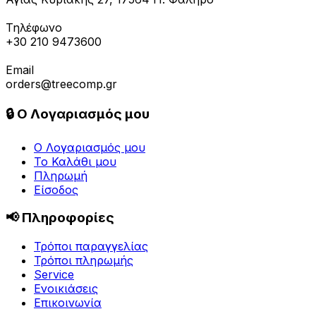
Τηλέφωνο
+30 210 9473600
Email
orders@treecomp.gr
🔒 Ο Λογαριασμός μου
Ο Λογαριασμός μου
Το Καλάθι μου
Πληρωμή
Είσοδος
📢 Πληροφορίες
Τρόποι παραγγελίας
Τρόποι πληρωμής
Service
Ενοικιάσεις
Επικοινωνία